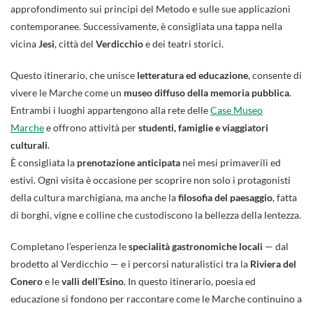
approfondimento sui principi del Metodo e sulle sue applicazioni
contemporanee. Successivamente, è consigliata una tappa nella
vicina
Jesi
, città del
Verdicchio
e dei teatri storici.
Questo itinerario, che unisce
letteratura ed educazione
, consente di
vivere le Marche come un
museo diffuso della memoria pubblica
.
Entrambi i luoghi appartengono alla rete delle
Case Museo
Marche
e offrono attività per
studenti, famiglie e viaggiatori
culturali
.
È consigliata la
prenotazione anticipata
nei mesi primaverili ed
estivi. Ogni visita è occasione per scoprire non solo i protagonisti
della cultura marchigiana, ma anche la
filosofia del paesaggio
, fatta
di borghi, vigne e colline che custodiscono la bellezza della lentezza.
Completano l’esperienza le
specialità gastronomiche locali
— dal
brodetto al Verdicchio — e i percorsi naturalistici tra la
Riviera del
Conero
e le
valli dell’Esino
. In questo itinerario, poesia ed
educazione si fondono per raccontare come le Marche continuino a