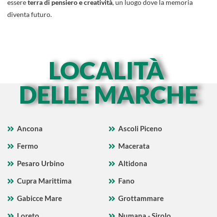
essere
terra di pensiero e creatività
, un luogo dove la memoria
diventa futuro.
LOCALITÀ
DELLE MARCHE
Ancona
Ascoli Piceno
Fermo
Macerata
Pesaro Urbino
Altidona
Cupra Marittima
Fano
Gabicce Mare
Grottammare
Loreto
Numana - Sirolo