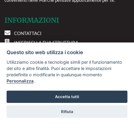
convenienti nelle Marche pensate appositamente per te.
INFORMAZIONI
CONTATTACI
INSERISCI LA TUA STRUTTURA
PREFERENZE COOKIE
Questo sito web utilizza i cookie
Utilizziamo cookie e tecnologie simili per il funzionamento
DOVE SIAMO
del sito e altre finalità. Puoi accettare le impostazioni
predefinite o modificarle in qualunque momento
Personalizza
.
Via A. Costa, 2 - 63822
Porto San Giorgio (FM)
Accetta tutti
Rifiuta
© 2018
Sviluppo Turismo Italia S.r.L. unipersonale
Vuoi ricevere le offerte?
P.IVA: 01665350433 | R.E.A. FM-195884
Avviso Legale
Privacy Policy
La