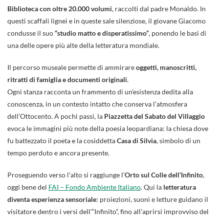
Biblioteca con oltre 20.000 volumi
, raccolti dal padre Monaldo. In
questi scaffali lignei e in queste sale silenziose, il giovane Giacomo
condusse il suo
“studio matto e disperatissimo”
, ponendo le basi di
una delle opere più alte della letteratura mondiale.
Il percorso museale permette di ammirare
oggetti, manoscritti,
ritratti di famiglia e documenti originali
.
Ogni stanza racconta un frammento di un’esistenza dedita alla
conoscenza, in un contesto intatto che conserva l’atmosfera
dell’Ottocento. A pochi passi, la
Piazzetta del Sabato del Villaggio
evoca le immagini più note della poesia leopardiana: la chiesa dove
fu battezzato il poeta e la cosiddetta
Casa di Silvia
, simbolo di un
tempo perduto e ancora presente.
Proseguendo verso l’alto si raggiunge l’
Orto sul Colle dell’Infinito
,
oggi bene del
FAI – Fondo Ambiente Italiano
. Qui la
letteratura
diventa esperienza sensoriale
: proiezioni, suoni e letture guidano il
visitatore dentro i versi dell’“Infinito”, fino all’aprirsi improvviso del