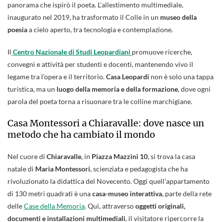
panorama che ispirò il poeta. L’allestimento multimediale,
inaugurato nel 2019, ha trasformato il Colle in un
museo della
poesia
a cielo aperto, tra tecnologia e contemplazione.
Il
Centro Nazionale di Studi Leopardiani
promuove ricerche,
convegni e attività per studenti e docenti, mantenendo vivo il
legame tra l’opera e il territorio.
Casa Leopardi
non è solo una tappa
turistica, ma un
luogo della memoria e della formazione
, dove ogni
parola del poeta torna a risuonare tra le colline marchigiane.
Casa Montessori a Chiaravalle: dove nasce un
metodo che ha cambiato il mondo
Nel cuore di
Chiaravalle
, in
Piazza Mazzini 10
, si trova la casa
natale di
Maria Montessori
, scienziata e pedagogista che ha
rivoluzionato la didattica del Novecento. Oggi quell’appartamento
di 130 metri quadrati è una
casa-museo interattiva
, parte della rete
delle
Case della Memoria
. Qui, attraverso
oggetti originali,
documenti e installazioni multimediali
, il visitatore ripercorre la