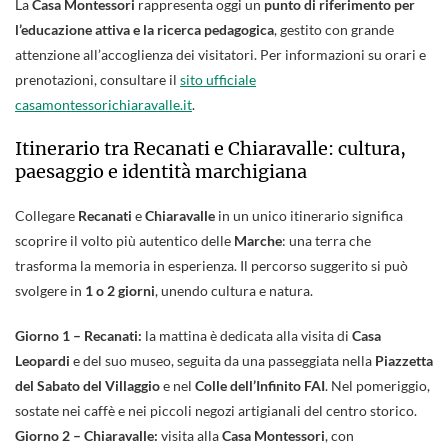
La
Casa Montessori
rappresenta oggi un
punto di riferimento per
l’educazione attiva e la ricerca pedagogica
, gestito con grande
attenzione all’accoglienza dei visitatori. Per informazioni su orari e
prenotazioni, consultare il
sito ufficiale
casamontessorichiaravalle.it
.
Itinerario tra Recanati e Chiaravalle: cultura,
paesaggio e identità marchigiana
Collegare
Recanati
e
Chiaravalle
in un unico itinerario significa
scoprire il volto più autentico delle
Marche
: una terra che
trasforma la memoria in esperienza. Il percorso suggerito si può
svolgere in
1 o 2 giorni
, unendo cultura e natura.
Giorno 1 – Recanati:
la mattina è dedicata alla visita di
Casa
Leopardi
e del suo museo, seguita da una passeggiata nella
Piazzetta
del Sabato del Villaggio
e nel
Colle dell’Infinito FAI
. Nel pomeriggio,
sostate nei caffè e nei piccoli negozi artigianali del centro storico.
Giorno 2 – Chiaravalle:
visita alla
Casa Montessori
, con