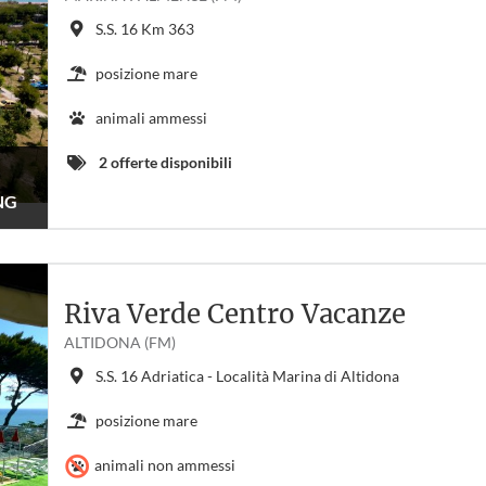
S.S. 16 Km 363
posizione mare
animali ammessi
2 offerte disponibili
NG
Riva Verde Centro Vacanze
ALTIDONA (FM)
S.S. 16 Adriatica - Località Marina di Altidona
posizione mare
animali non ammessi