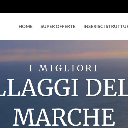
HOME
SUPER OFFERTE
INSERISCI STRUTTU
LA VACANZA
MISURA PE
TROVA VILLAGGIO