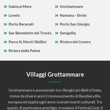
Gabicce Mare
Grottammare
Loreto
Numana - Sirolo
Porto Recanati
Porto San Giorgio
San Benedetto del Tronto
Senigallia
Parco N. Monti Sibillini
Riviera del Conero
Riviera delle Palme
Villaggi Grottammare
Grottammare è annoverato tra i Borghi più Belli d’Italia,
riceve da diversi anni il riconoscimento di Bandiera Blu
europea ed ospita ogni anno svariati eventi culturali. Tra
questi, di particolare prestigio, troviamo il Festival Liszt. Il