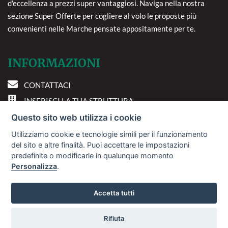
d'eccellenza a prezzi super vantaggiosi. Naviga nella nostra
sezione Super Offerte per cogliere al volo le proposte più
convenienti nelle Marche pensate appositamente per te.
INFORMAZIONI
CONTATTACI
INSERISCI LA TUA STRUTTURA
PREFERENZE COOKIE
Questo sito web utilizza i cookie
Utilizziamo cookie e tecnologie simili per il funzionamento
DOVE SIAMO
del sito e altre finalità. Puoi accettare le impostazioni
predefinite o modificarle in qualunque momento
Personalizza
.
Via A. Costa, 2 - 63822
Porto San Giorgio (FM)
Accetta tutti
Rifiuta
© 2018
Sviluppo Turismo Italia S.r.L. unipersonale
Vuoi ricevere le offerte?