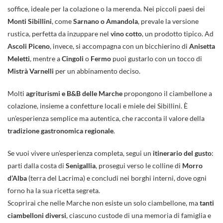
soffice, ideale per la colazione o la merenda. Nei piccoli paesi dei
Monti Sibillini
, come
Sarnano o Amandola
, prevale la versione
rustica, perfetta da inzuppare nel
vino cotto
, un prodotto tipico. Ad
Ascoli Piceno
, invece, si accompagna con un bicchierino di
Anisetta
Meletti
, mentre a
Cingoli
o
Fermo
puoi gustarlo con un tocco di
Mistrà Varnelli
per un abbinamento deciso.
Molti
agriturismi e B&B delle Marche
propongono il ciambellone a
colazione, insieme a confetture locali e miele dei Sibillini. È
un’esperienza semplice ma autentica, che racconta il valore della
tradizione gastronomica regionale
.
Se vuoi vivere un’esperienza completa, segui un
itinerario del gusto
:
parti dalla costa di
Senigallia
, prosegui verso le colline di
Morro
d’Alba
(terra del Lacrima) e concludi nei borghi interni, dove ogni
forno ha la sua ricetta segreta.
Scoprirai che nelle Marche non esiste un solo ciambellone, ma
tanti
ciambelloni diversi
, ciascuno custode di una memoria di famiglia e