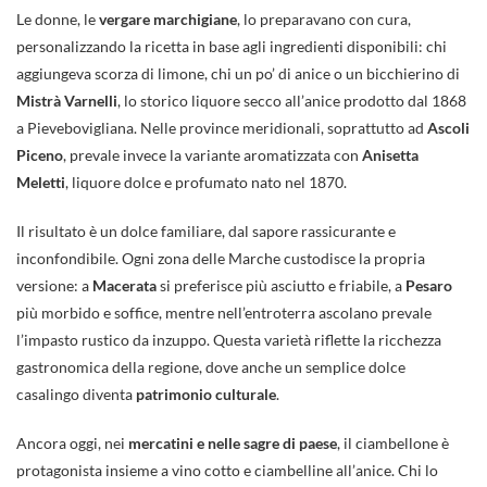
Le donne, le
vergare marchigiane
, lo preparavano con cura,
personalizzando la ricetta in base agli ingredienti disponibili: chi
aggiungeva scorza di limone, chi un po’ di anice o un bicchierino di
Mistrà Varnelli
, lo storico liquore secco all’anice prodotto dal 1868
a Pievebovigliana. Nelle province meridionali, soprattutto ad
Ascoli
Piceno
, prevale invece la variante aromatizzata con
Anisetta
Meletti
, liquore dolce e profumato nato nel 1870.
Il risultato è un dolce familiare, dal sapore rassicurante e
inconfondibile. Ogni zona delle Marche custodisce la propria
versione: a
Macerata
si preferisce più asciutto e friabile, a
Pesaro
più morbido e soffice, mentre nell’entroterra ascolano prevale
l’impasto rustico da inzuppo. Questa varietà riflette la ricchezza
gastronomica della regione, dove anche un semplice dolce
casalingo diventa
patrimonio culturale
.
Ancora oggi, nei
mercatini e nelle sagre di paese
, il ciambellone è
protagonista insieme a vino cotto e ciambelline all’anice. Chi lo