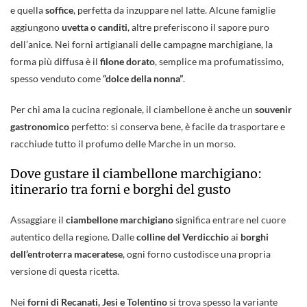
e quella
soffice
, perfetta da inzuppare nel latte. Alcune famiglie
aggiungono
uvetta o canditi
, altre preferiscono il sapore puro
dell’anice. Nei forni artigianali delle campagne marchigiane, la
forma più diffusa è il
filone dorato
, semplice ma profumatissimo,
spesso venduto come
“dolce della nonna”
.
Per chi ama la cucina regionale, il ciambellone è anche un
souvenir
gastronomico
perfetto: si conserva bene, è facile da trasportare e
racchiude tutto il profumo delle Marche in un morso.
Dove gustare il ciambellone marchigiano:
itinerario tra forni e borghi del gusto
Assaggiare il
ciambellone marchigiano
significa entrare nel cuore
autentico della regione. Dalle
colline del Verdicchio
ai
borghi
dell’entroterra maceratese
, ogni forno custodisce una propria
versione di questa ricetta.
Nei
forni di Recanati, Jesi e Tolentino
si trova spesso la variante