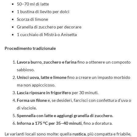
50–70 ml di latte
1 bustina di lievito per dolci
Scorza di limone
Granella di zucchero per decorare
1 cucchiaio di Mistrà o Anisetta
Procedimento tradizionale
Lavora burro, zucchero e farina
fino a ottenere un composto
sabbioso.
Unisci uova, latte e limone
fino a creare un impasto morbido
ma non appiccicoso.
Lascia riposare in frigorifero
per 30 minuti.
Forma un filone
e, se desideri, farcisci con confettura d’uva o
di visciole.
Spennella con latte e aggiungi granella di zucchero.
Inforna a 175 °C per 35–40 minuti
, fino a doratura.
Le varianti locali sono molte: quella
rustica
, più compatta e friabile,