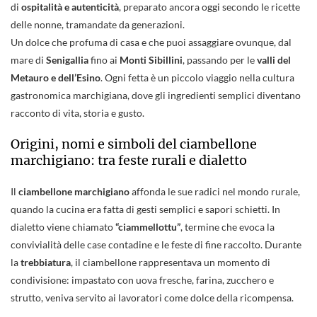
di
ospitalità e autenticità
, preparato ancora oggi secondo le ricette
delle nonne, tramandate da generazioni.
Un dolce che profuma di casa e che puoi assaggiare ovunque, dal
mare di
Senigallia
fino ai
Monti Sibillini
, passando per le
valli del
Metauro
e dell’Esino
. Ogni fetta è un piccolo viaggio nella cultura
gastronomica marchigiana, dove gli ingredienti semplici diventano
racconto di vita, storia e gusto.
Origini, nomi e simboli del ciambellone
marchigiano: tra feste rurali e dialetto
Il
ciambellone marchigiano
affonda le sue radici nel mondo rurale,
quando la cucina era fatta di gesti semplici e sapori schietti. In
dialetto viene chiamato
“ciammellottu”
, termine che evoca la
convivialità delle case contadine e le feste di fine raccolto. Durante
la
trebbiatura
, il ciambellone rappresentava un momento di
condivisione: impastato con uova fresche, farina, zucchero e
strutto, veniva servito ai lavoratori come dolce della ricompensa.