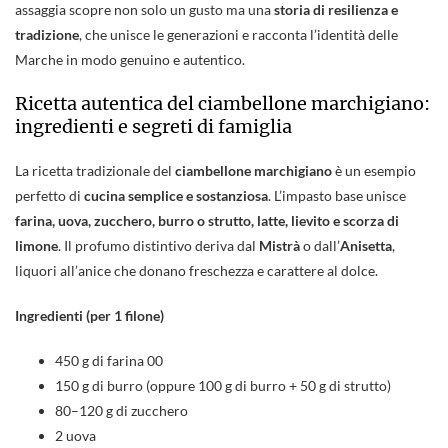
assaggia scopre non solo un gusto ma una
storia di resilienza e
tradizione
, che unisce le generazioni e racconta l’identità delle
Marche in modo genuino e autentico.
Ricetta autentica del ciambellone marchigiano:
ingredienti e segreti di famiglia
La ricetta tradizionale del
ciambellone marchigiano
è un esempio
perfetto di
cucina semplice e sostanziosa
. L’impasto base unisce
farina, uova, zucchero, burro o strutto, latte, lievito e scorza di
limone
. Il profumo distintivo deriva dal
Mistrà
o dall’
Anisetta
,
liquori all’anice che donano freschezza e carattere al dolce.
Ingredienti (per 1 filone)
450 g di farina 00
150 g di burro (oppure 100 g di burro + 50 g di strutto)
80–120 g di zucchero
2 uova