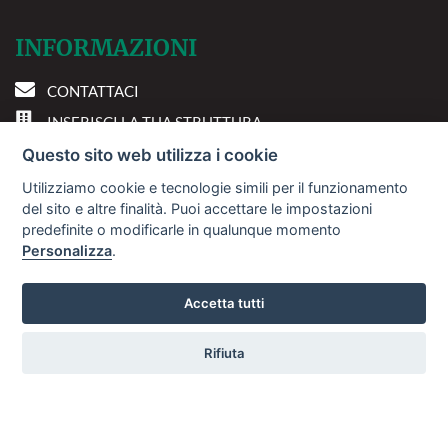
INFORMAZIONI
CONTATTACI
INSERISCI LA TUA STRUTTURA
PREFERENZE COOKIE
Questo sito web utilizza i cookie
Utilizziamo cookie e tecnologie simili per il funzionamento
DOVE SIAMO
del sito e altre finalità. Puoi accettare le impostazioni
predefinite o modificarle in qualunque momento
Personalizza
.
Via A. Costa, 2 - 63822
Porto San Giorgio (FM)
Accetta tutti
Rifiuta
© 2018
Sviluppo Turismo Italia S.r.L. unipersonale
Vuoi ricevere le offerte?
P.IVA: 01665350433 | R.E.A. FM-195884
Avviso Legale
Privacy Policy
La
ISCRIVITI
tua