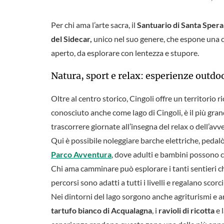
Per chi ama l’arte sacra, il
Santuario di Santa Spera
del Sidecar,
unico nel suo genere, che espone una co
aperto, da esplorare con lentezza e stupore.
Natura, sport e relax: esperienze outdoo
Oltre al centro storico, Cingoli offre un territorio r
conosciuto anche come lago di Cingoli, è il più grand
trascorrere giornate all’insegna del relax o dell’avv
Qui è possibile noleggiare barche elettriche, pedalò
Parco Avventura
, dove adulti e bambini possono ci
Chi ama camminare può esplorare i tanti sentieri ch
percorsi sono adatti a tutti i livelli e regalano scorci
Nei dintorni del lago sorgono anche agriturismi e ar
tartufo bianco di Acqualagna
, i
ravioli di ricotta
e 