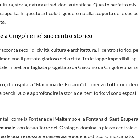
ltura, storia, natura e tradizioni autentiche. Questo perfetto mix 
ia aperta. In questo articolo ti guideremo alla scoperta delle sue be
ta.
re a Cingoli e nel suo centro storico
acconta secoli di civiltà, cultura e architettura. Il centro storico,
stimoniano il passato glorioso della città. Tra le tappe imperdibili sp
ale in pietra intagliata progettato da Giacomo da Cingoli e una na
ico
, che ospita la "Madonna del Rosario" di Lorenzo Lotto, uno dei m
per chi vuole approfondire la storia del territorio: vi sono esposti 
ntali, come la
Fontana del Maltempo
e la
Fontana di Sant’Esuper
omunale
, con la sua Torre dell’Orologio, domina la piazza centrale 
go le quali è possibile passeggiare godendo di scorci mozzafiato.