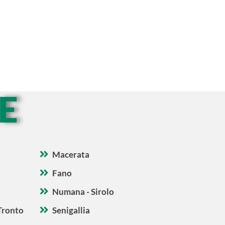
E
Macerata
Fano
Numana - Sirolo
Tronto
Senigallia