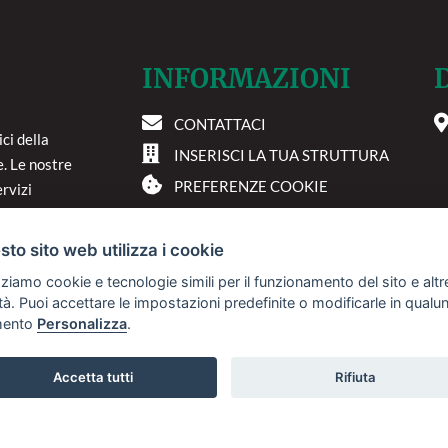
INFORMAZIONI
CONTATTACI
ci della
P
INSERISCI LA TUA STRUTTURA
e. Le nostre
PREFERENZE COOKIE
rvizi
 nostra
 più
to sito web utilizza i cookie
 te.
zziamo cookie e tecnologie simili per il funzionamento del sito e altr
lità. Puoi accettare le impostazioni predefinite o modificarle in qual
ento
Personalizza
.
Accetta tutti
Rifiuta