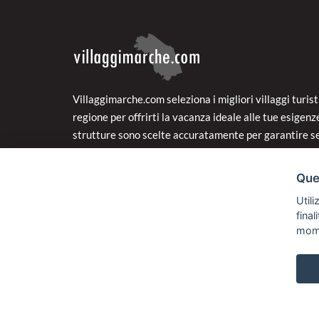
Villaggimarche.com seleziona i migliori villaggi turisti
regione per offrirti la vacanza ideale alle tue esigenz
strutture sono scelte accuratamente per garantire se
d'eccellenza a prezzi super vantaggiosi. Naviga nella
sezione Super Offerte per cogliere al volo le proposte
Ques
convenienti nelle Marche pensate appositamente per
Utili
fina
mom
© 2018
Sviluppo Turismo Italia S.r.L. unipersonale
P.IVA: 01665350433 | R.E.A. FM-195884