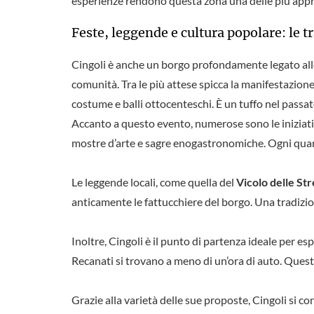
esperienze rendono questa zona una delle più apprezz
Feste, leggende e cultura popolare: le 
Cingoli è anche un borgo profondamente legato alle 
comunità. Tra le più attese spicca la manifestazion
costume e balli ottocenteschi. È un tuffo nel passa
Accanto a questo evento, numerose sono le iniziativ
mostre d’arte e sagre enogastronomiche. Ogni quart
Le leggende locali, come quella del
Vicolo delle St
anticamente le fattucchiere del borgo. Una tradizio
Inoltre, Cingoli è il punto di partenza ideale per es
Recanati si trovano a meno di un’ora di auto. Quest
Grazie alla varietà delle sue proposte, Cingoli si c