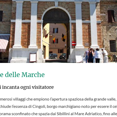
ne delle Marche
 incanta ogni visitatore
numerosi villaggi che empiono l’apertura spaziosa della grande valle, 
iude l’essenza di Cingoli, borgo marchigiano noto per essere il ce
anorama sconfinato che spazia dai Sibillini al Mare Adriatico, fino al