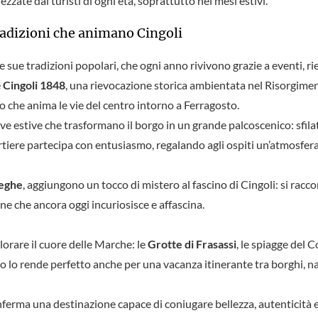
ate dai turisti di ogni età, soprattutto nei mesi estivi.
tradizioni che animano Cingoli
sue tradizioni popolari, che ogni anno rivivono grazie a eventi, ri
e
Cingoli 1848
, una rievocazione storica ambientata nel Risorgimento
to che anima le vie del centro intorno a Ferragosto.
e estive che trasformano il borgo in un grande palcoscenico: sfilate
iere partecipa con entusiasmo, regalando agli ospiti un’atmosfera
reghe
, aggiungono un tocco di mistero al fascino di Cingoli: si racc
ne che ancora oggi incuriosisce e affascina.
plorare il cuore delle Marche: le
Grotte di Frasassi
, le spiagge del 
o lo rende perfetto anche per una vacanza itinerante tra borghi, na
onferma una destinazione capace di coniugare bellezza, autenticità e 