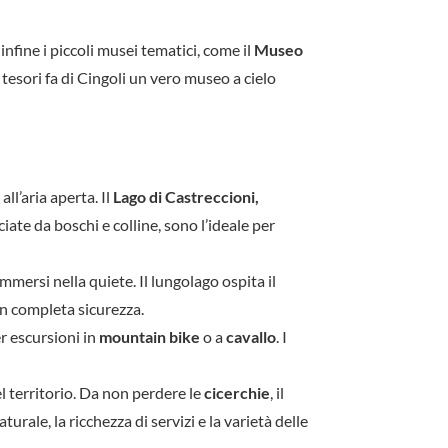
fine i piccoli musei tematici, come il
Museo
tesori fa di Cingoli un vero museo a cielo
ll’aria aperta. Il
Lago di Castreccioni,
iate da boschi e colline, sono l’ideale per
mersi nella quiete. Il lungolago ospita il
 in completa sicurezza.
r escursioni in
mountain bike
o a
cavallo
. I
el territorio. Da non perdere le
cicerchie
, il
aturale, la ricchezza di servizi e la varietà delle