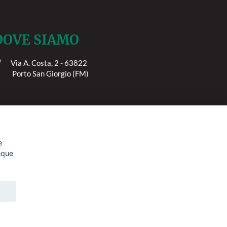
DOVE SIAMO
Via A. Costa, 2 - 63822
orto San Giorgio (FM)
e
unque
Avviso Legale
Privacy Policy