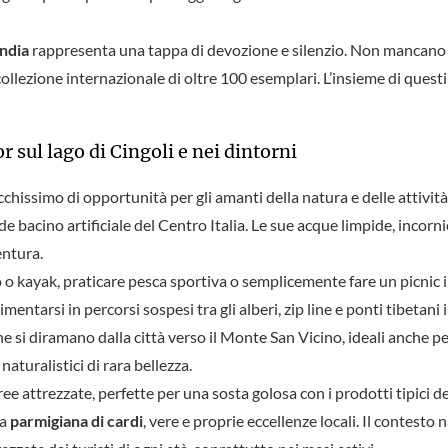
ndia
rappresenta una tappa di devozione e silenzio. Non mancano in
llezione internazionale di oltre 100 esemplari. L’insieme di questi 
r sul lago di Cingoli e nei dintorni
icchissimo di opportunità per gli amanti della natura e delle attività a
e bacino artificiale del Centro Italia. Le sue acque limpide, incornic
entura.
 o kayak, praticare pesca sportiva o semplicemente fare un picnic im
mentarsi in percorsi sospesi tra gli alberi, zip line e ponti tibetani
e si diramano dalla città verso il Monte San Vicino, ideali anche pe
 naturalistici di rara bellezza.
ee attrezzate, perfette per una sosta golosa con i prodotti tipici d
la
parmigiana di cardi
, vere e proprie eccellenze locali. Il contesto n