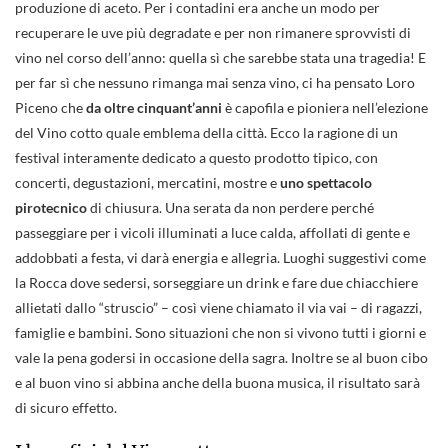
produzione di aceto. Per i contadini era anche un modo per
recuperare le uve più degradate e per non rimanere sprovvisti di
vino nel corso dell’anno: quella sì che sarebbe stata una tragedia! E
per far sì che nessuno rimanga mai senza vino, ci ha pensato Loro
Piceno che
da oltre cinquant’anni
è capofila e pioniera nell’elezione
del Vino cotto quale emblema della città. Ecco la ragione di un
festival interamente dedicato a questo prodotto tipico, con
concerti, degustazioni, mercatini, mostre e
uno spettacolo
pirotecnico
di chiusura. Una serata da non perdere perché
passeggiare per i vicoli illuminati a luce calda, affollati di gente e
addobbati a festa, vi darà energia e allegria. Luoghi suggestivi come
la Rocca dove sedersi, sorseggiare un drink e fare due chiacchiere
allietati dallo “struscio” – così viene chiamato il via vai – di ragazzi,
famiglie e bambini. Sono situazioni che non si vivono tutti i giorni e
vale la pena godersi in occasione della sagra. Inoltre se al buon cibo
e al buon vino si abbina anche della buona musica, il risultato sarà
di sicuro effetto.