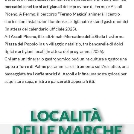
mercatini e nei forni artigianali
delle province di Fermo e Ascoli
Piceno. A
Fermo
, il percorso
“Fermo Magica”
animerà il centro
storico con installazioni luminose, artigianato e stand gastronomici
(in attesa del calendario ufficiale 2025).
Ad
Ascoli Piceno
, il tradizionale
Mercatino della Stella
trasforma
Piazza del Popolo
in un villaggio natalizio, tra bancarelle di dolci
tipici e artigiani locali (in attesa del programma 2025).
Chi ama un itinerario gastronomico può unire cultura e gusto: una
tappa a
Torre di Palme
per ammirare il tramonto sull’Adriatico, una
passeggiata tra i
caffè storici di Ascoli
e infine una sosta golosa per
acquistare
sapa, mistrà e panzerotti appena fritti
.
LOCALITÀ
DELLE MARCHE