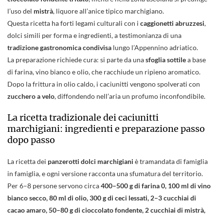
l’uso del
mistrà
, liquore all’anice tipico marchigiano.
Questa ricetta ha forti legami culturali con i
caggionetti abruzzesi
,
dolci simili per forma e ingredienti, a testimonianza di una
tradizione gastronomica condivisa
lungo l’Appennino adriatico.
La preparazione richiede cura: si parte da una
sfoglia sottile
a base
di farina, vino bianco e olio, che racchiude un ripieno aromatico.
Dopo la frittura in olio caldo, i caciunitti vengono spolverati con
zucchero a velo
, diffondendo nell’aria un profumo inconfondibile.
La ricetta tradizionale dei caciunitti
marchigiani: ingredienti e preparazione passo
dopo passo
La ricetta dei
panzerotti dolci marchigiani
è tramandata di famiglia
in famiglia, e ogni versione racconta una sfumatura del territorio.
Per 6–8 persone servono circa
400–500 g di farina 0, 100 ml di vino
bianco secco, 80 ml di olio, 300 g di ceci lessati, 2–3 cucchiai di
cacao amaro, 50–80 g di cioccolato fondente, 2 cucchiai di mistrà,