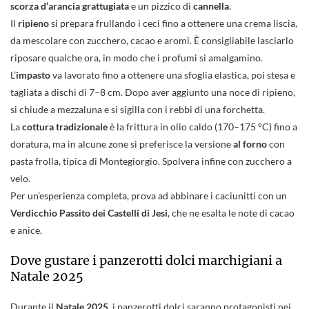
scorza d’arancia grattugiata
e un pizzico di
cannella
.
Il
ripieno
si prepara frullando i ceci fino a ottenere una crema liscia,
da mescolare con zucchero, cacao e aromi. È consigliabile lasciarlo
riposare qualche ora, in modo che i profumi si amalgamino.
L’
impasto
va lavorato fino a ottenere una sfoglia elastica, poi stesa e
tagliata a dischi di 7–8 cm. Dopo aver aggiunto una noce di ripieno,
si chiude a mezzaluna e si sigilla con i rebbi di una forchetta.
La
cottura tradizionale
è la frittura in olio caldo (170–175 °C) fino a
doratura, ma in alcune zone si preferisce la versione
al forno
con
pasta frolla, tipica di Montegiorgio. Spolvera infine con zucchero a
velo.
Per un’esperienza completa, prova ad abbinare i caciunitti con un
Verdicchio Passito dei Castelli di Jesi
, che ne esalta le note di cacao
e anice.
Dove gustare i panzerotti dolci marchigiani a
Natale 2025
Durante il
Natale 2025
, i panzerotti dolci saranno protagonisti nei