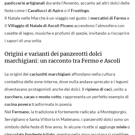
pasticcerie artigianali
durante l’Avvento, accanto ad altri dolci delle
feste come i
Cavallucci di Apiro
o il
Frustingo
.
Il Natale nelle Marche è un viaggio nel gusto: i
mercatini di Fermo
e
il
Villaggio di Natale di Ascoli Piceno
accendono l’atmosfera con
casette di legno, musiche e profumi di spezie, invitando a riscoprire
i sapori di una volta.
Origini e varianti dei panzerotti dolci
marchigiani: un racconto tra Fermo e Ascoli
Le origini dei
caciunitti marchigiani
affondano nella cultura
contadina delle zone interne, dove nulla andava sprecato e i legumi
diventavano protagonisti anche dei dolci. Il
ripieno di ceci
, unito a
zucchero, cacao
e
mosto cotto
, rappresenta un perfetto esempio di
cucina povera
trasformata in poesia.
Nel
Fermano
, la tradizione è fortemente radicata: a Montegiorgio,
Servigliano e Santa Vittoria in Matenano, i panzerotti dolci sono un
simbolo delle feste di fine anno. In alcune ricette si aggiunge
miele
o
cioccolato fondente tritato
, mentre nella zona ascolana si predilige