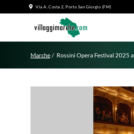
Via A. Costa 2, Porto San Giorgio (FM)
Marche
Rossini Opera Festival 2025 a