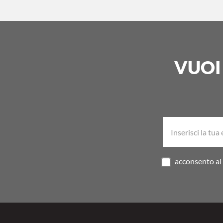
VUOI
acconsento al 