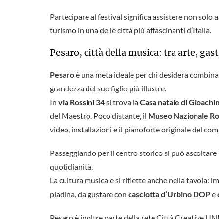
Partecipare al festival significa assistere non solo
turismo in una delle città più affascinanti d’Italia.
Pesaro, città della musica: tra arte, g
Pesaro
è una meta ideale per chi desidera combin
grandezza del suo figlio più illustre.
In
via Rossini 34
si trova la
Casa natale di Gioachin
del Maestro. Poco distante, il
Museo Nazionale Ro
video, installazioni e il pianoforte originale del co
Passeggiando per il centro storico si può ascoltare l
quotidianità.
La cultura musicale si riflette anche nella tavola: i
piadina, da gustare con
casciotta d’Urbino DOP
e
Pesaro è inoltre parte della rete Città Creative U