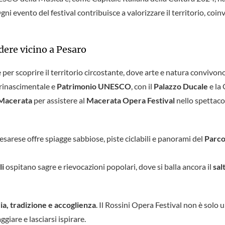
i evento del festival contribuisce a valorizzare il territorio, coin
edere vicino a Pesaro
 per scoprire il territorio circostante, dove arte e natura convivo
à rinascimentale e
Patrimonio UNESCO
, con il
Palazzo Ducale
e la
Macerata
per assistere al
Macerata Opera Festival
nello spettac
 pesarese offre spiagge sabbiose, piste ciclabili e panorami del
Parco
li
ospitano sagre e rievocazioni popolari, dove si balla ancora il
sal
a, tradizione e accoglienza
. Il Rossini Opera Festival non è sol
ggiare e lasciarsi ispirare.