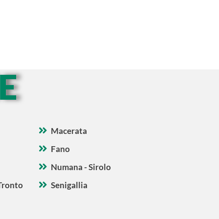
E
Macerata
Fano
Numana - Sirolo
Tronto
Senigallia