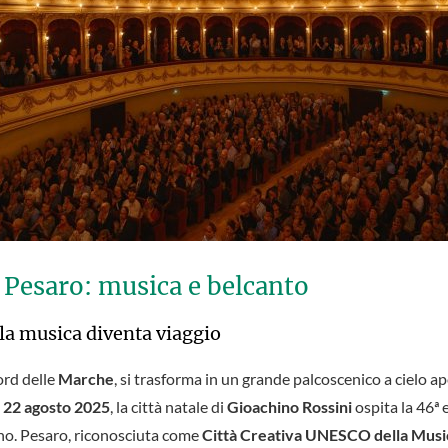
 Pesaro: musica e belcanto
 la musica diventa viaggio
nord delle
Marche
, si trasforma in un grande palcoscenico a cielo ap
l 22 agosto 2025
, la città natale di
Gioachino Rossini
ospita la 46ª
ano. Pesaro, riconosciuta come
Città Creativa UNESCO della Mus