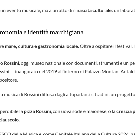
 a un evento musicale, ma a un atto di
rinascita culturale
: un laborat
astronomia e identità marchigiana
are
mare, cultura e gastronomia locale
. Oltre a ospitare il festival
o Rossini
, oggi museo nazionale con documenti, strumenti e un pe
ssini
— inaugurato nel 2019 all’interno di Palazzo Montani Antal
mpositore.
a musica di Rossini diffusa dagli altoparlanti cittadini: un progetto
mperdibile la
pizza Rossini
, con uova sode e maionese, o la
crescia 
ciauscolo
.
NESCO della Musica e, come Capitale Italiana della Cultura 2024, h