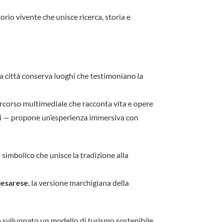
orio vivente che unisce ricerca, storia e
, la città conserva luoghi che testimoniano la
rcorso multimediale che racconta vita e opere
di — propone un’esperienza immersiva con
 simbolico che unisce la tradizione alla
pesarese
, la versione marchigiana della
a sviluppato un modello di turismo sostenibile