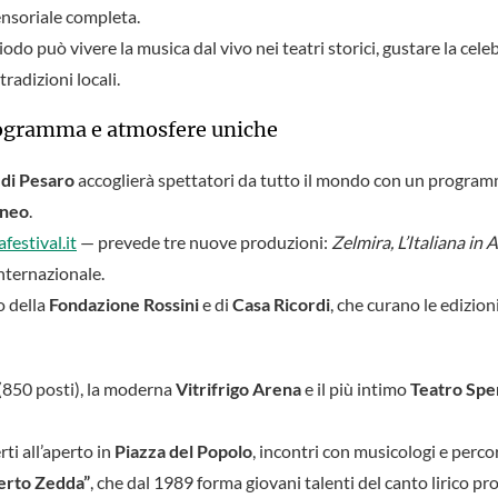
sensoriale completa.
do può vivere la musica dal vivo nei teatri storici, gustare la cele
 tradizioni locali.
programma e atmosfere uniche
 di Pesaro
accoglierà spettatori da tutto il mondo con un programm
aneo
.
festival.it
— prevede tre nuove produzioni:
Zelmira, L’Italiana in A
 internazionale.
o della
Fondazione Rossini
e di
Casa Ricordi
, che curano le edizion
(850 posti), la moderna
Vitrifrigo Arena
e il più intimo
Teatro Spe
rti all’aperto in
Piazza del Popolo
, incontri con musicologi e percor
erto Zedda”
, che dal 1989 forma giovani talenti del canto lirico p