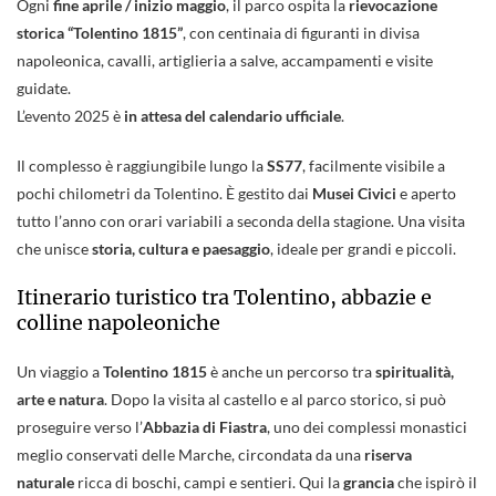
Ogni
fine aprile / inizio maggio
, il parco ospita la
rievocazione
storica “Tolentino 1815”
, con centinaia di figuranti in divisa
napoleonica, cavalli, artiglieria a salve, accampamenti e visite
guidate.
L’evento 2025 è
in attesa del calendario ufficiale
.
Il complesso è raggiungibile lungo la
SS77
, facilmente visibile a
pochi chilometri da Tolentino. È gestito dai
Musei Civici
e aperto
tutto l’anno con orari variabili a seconda della stagione. Una visita
che unisce
storia, cultura e paesaggio
, ideale per grandi e piccoli.
Itinerario turistico tra Tolentino, abbazie e
colline napoleoniche
Un viaggio a
Tolentino 1815
è anche un percorso tra
spiritualità,
arte e natura
. Dopo la visita al castello e al parco storico, si può
proseguire verso l’
Abbazia di Fiastra
, uno dei complessi monastici
meglio conservati delle Marche, circondata da una
riserva
naturale
ricca di boschi, campi e sentieri. Qui la
grancia
che ispirò il