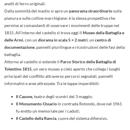
anelli di ferro originali.
Dalla sommità del mastio si apre un
panorama straordinario
sulla
pianura e sulle colline marchigiane: è la stessa prospettiva che
permise ai comandanti di osservare i movimenti delle truppe nel
1815. All’interno del castello si trova oggi il
Museo della Battaglia e
delle Armi
, con un
diorama in scala 5 × 2 metri
, un
centro di
documentazione
, pannelli plurilingue e ricostruzioni delle fasi della
battaglia.
Attorno al castello si estende il
Parco Storico della Battaglia di
Tolentino 1815
, un vero museo a cielo aperto che collega i luoghi
principali del conflitto attraverso percorsi segnalati, pannelli
informativi e aree attrezzate. Tra le tappe imperdibili:
Il Casone,
teatro degli scontri del 3 maggio;
Il Monumento-Ossario
in contrada Rotondo, dove nel 1961
fu eretto un memoriale per i caduti;
Il Castello della Rancia
, cuore del sistema difensivo.