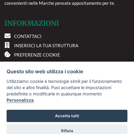
convenienti nelle Marche pensate appositamente per te.
INFORMAZIONI
CONTATTACI
INSERISCI LA TUA STRUTTURA
PREFERENZE COOKIE
DOVE SIAMO
Questo sito web utilizza i cookie
Utilizziamo cookie e tecnologie simili per il funzionamento
Via A. Costa, 2 - 63822
del sito e altre finalità. Puoi accettare le impostazioni
Porto San Giorgio (FM)
predefinite o modificarle in qualunque momento
Personalizza
.
© 2018
Sviluppo Turismo Italia S.r.L. unipersonale
Accetta tutti
P.IVA: 01665350433 | R.E.A. FM-195884
Rifiuta
Avviso Legale
Privacy Policy