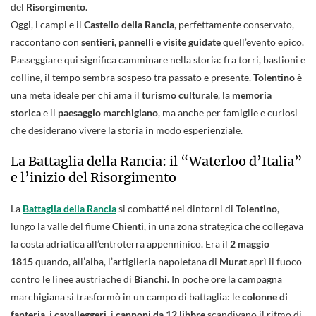
del
Risorgimento
.
Oggi, i campi e il
Castello della Rancia
, perfettamente conservato,
raccontano con
sentieri, pannelli e visite guidate
quell’evento epico.
Passeggiare qui significa camminare nella storia: fra torri, bastioni e
colline, il tempo sembra sospeso tra passato e presente.
Tolentino
è
una meta ideale per chi ama il
turismo culturale
, la
memoria
storica
e il
paesaggio marchigiano
, ma anche per famiglie e curiosi
che desiderano vivere la storia in modo esperienziale.
La Battaglia della Rancia: il “Waterloo d’Italia”
e l’inizio del Risorgimento
La
Battaglia della Rancia
si combatté nei dintorni di
Tolentino
,
lungo la valle del fiume
Chienti
, in una zona strategica che collegava
la costa adriatica all’entroterra appenninico. Era il
2 maggio
1815
quando, all’alba, l’artiglieria napoletana di
Murat
aprì il fuoco
contro le linee austriache di
Bianchi
. In poche ore la campagna
marchigiana si trasformò in un campo di battaglia: le
colonne di
fanteria
, i
cavalleggeri
, i
cannoni da 12 libbre
scandivano il ritmo di