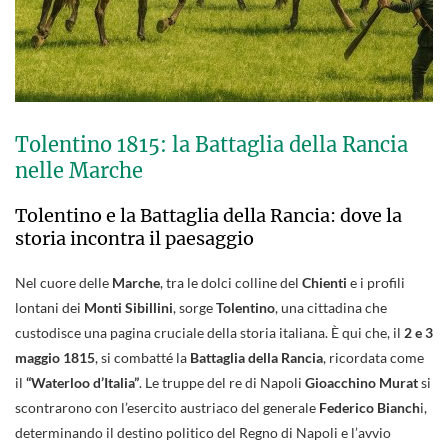
Tolentino 1815: la Battaglia della Rancia
nelle Marche
Tolentino e la Battaglia della Rancia: dove la
storia incontra il paesaggio
Nel cuore delle
Marche
, tra le dolci colline del
Chienti
e i profili
lontani dei
Monti Sibillini
, sorge
Tolentino
, una cittadina che
custodisce una pagina cruciale della storia italiana. È qui che, il
2 e 3
maggio 1815
, si combatté la
Battaglia della Rancia
, ricordata come
il
“Waterloo d’Italia”
. Le truppe del re di Napoli
Gioacchino Murat
si
scontrarono con l’esercito austriaco del generale
Federico Bianch
i,
determinando il destino politico del Regno di Napoli e l’avvio