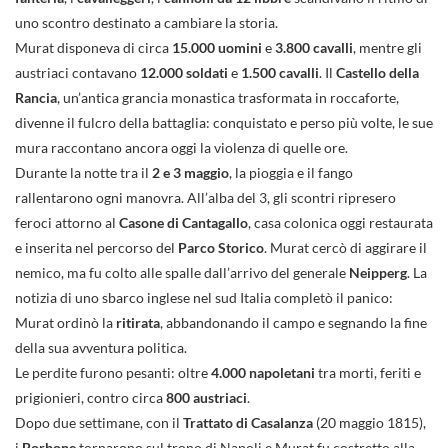
uno scontro destinato a cambiare la storia.
Murat disponeva di circa
15.000 uomini
e
3.800 cavalli
, mentre gli
austriaci contavano
12.000 soldati
e
1.500 cavalli
. Il
Castello della
Rancia
, un’antica grancia monastica trasformata in roccaforte,
divenne il fulcro della battaglia: conquistato e perso più volte, le sue
mura raccontano ancora oggi la violenza di quelle ore.
Durante la notte tra il
2 e 3 maggio
, la pioggia e il fango
rallentarono ogni manovra. All’alba del 3, gli scontri ripresero
feroci attorno al
Casone di Cantagallo
, casa colonica oggi restaurata
e inserita nel percorso del
Parco Storico
. Murat cercò di aggirare il
nemico, ma fu colto alle spalle dall’arrivo del generale
Neipperg
. La
notizia di uno sbarco inglese nel sud Italia completò il panico:
Murat ordinò la
ritirata
, abbandonando il campo e segnando la fine
della sua avventura politica.
Le perdite furono pesanti: oltre
4.000 napoletani
tra morti, feriti e
prigionieri, contro circa
800 austriaci
.
Dopo due settimane, con il
Trattato di Casalanza
(20 maggio 1815),
i
Borbone
tornarono sul trono di Napoli e Murat fu costretto alla