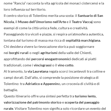
nome “Rancia” racconta la vita agricola dei monaci cistercensi e la
loro influenza sul territorio.
Il centro storico di Tolentino merita una sosta: il
Santuario di San
Nicola
, il
Museo dell’Umorismo nell’Arte
e il
Teatro Vaccaj
sono
esempi di come la città unisca fede, cultura e creatività.
Passeggiando tra vicoli e piazze, si respira un’atmosfera autentica,
lontana dal turismo di massa ma ricca di
ospitalità marchigiana
.
Chi desidera vivere la rievocazione storica può soggiornare
nei
borghi rural
i o negli
agriturismi
della valle del Chienti,
approfittando dei
percorsi enogastronomici
dedicati ai piatti
tradizionali, come i
vincisgrassi
o il
vino cotto
.
Al tramonto, la
via Lauretana
regala scorci incantevoli tra colline e
campi dorati. Dall’alto, si comprende la posizione strategica di
Tolentino: tra
Adriatico e Appennin
o, un crocevia di civiltà e di
battaglie.
Questo itinerario offre una sintesi perfetta tra
turismo lento,
valorizzazione del patrimonio storico
e
scoperta del paesaggio
rurale
. Visitare Tolentino non significa solo ricordare un evento del