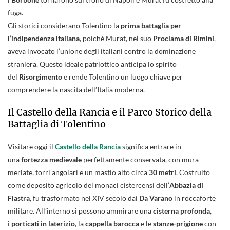
fuga.
Gli storici considerano Tolentino la
prima battaglia per
l’indipendenza italiana
, poiché Murat, nel suo
Proclama di Rimini
,
aveva invocato l’unione degli italiani contro la dominazione
straniera. Questo ideale patriottico anticipa lo spirito
del
Risorgimento
e rende Tolentino un luogo chiave per
comprendere la nascita dell’Italia moderna.
Il Castello della Rancia e il Parco Storico della
Battaglia di Tolentino
Visitare oggi il
Castello della Rancia
significa entrare in
una
fortezza medievale
perfettamente conservata, con mura
merlate, torri angolari e un mastio alto circa
30 metri
. Costruito
come deposito agricolo dei monaci cistercensi dell’
Abbazia di
Fiastra
, fu trasformato nel XIV secolo dai
Da Varano
in roccaforte
militare. All’interno si possono ammirare una
cisterna profonda
,
i
porticati in laterizio
, la
cappella barocca
e le
stanze-prigione
con