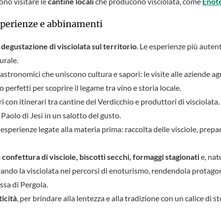
ono visitare le
cantine locali
che producono visciolata, come
Enot
esperienze e abbinamenti
a
degustazione di visciolata sul territorio
. Le esperienze più auten
rurale.
gastronomici che uniscono cultura e sapori: le visite alle aziende agr
 perfetti per scoprire il legame tra vino e storia locale.
atori con itinerari tra cantine del Verdicchio e produttori di visciolat
Paolo di Jesi in un salotto del gusto.
 esperienze legate alla materia prima: raccolta delle visciole, prep
 confettura di visciole, biscotti secchi, formaggi stagionati
e, nat
ando la visciolata nei percorsi di enoturismo, rendendola protago
ssa di Pergola.
ticità
, per brindare alla lentezza e alla tradizione con un calice di st