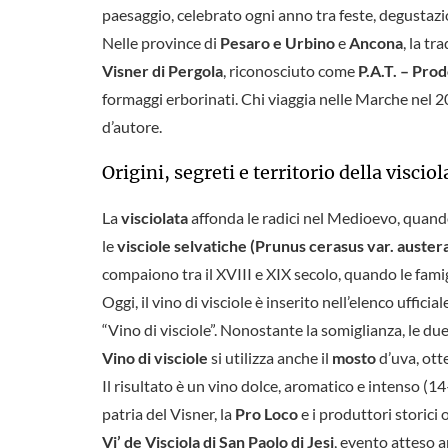
paesaggio, celebrato ogni anno tra feste, degustazi
Nelle province di
Pesaro e Urbino
e
Ancona
, la t
Visner di Pergola
, riconosciuto come
P.A.T. – Pro
formaggi erborinati. Chi viaggia nelle Marche nel 20
d’autore.
Origini, segreti e territorio della visci
La
visciolata
affonda le radici nel Medioevo, quando
le
visciole selvatiche (Prunus cerasus var. auster
compaiono tra il XVIII e XIX secolo, quando le famig
Oggi, il vino di visciole è inserito nell’elenco ufficial
“Vino di visciole”. Nonostante la somiglianza, le due
Vino di visciole
si utilizza anche il
mosto
d’uva, ot
Il risultato è un vino dolce, aromatico e intenso (14
patria del Visner, la
Pro Loco
e i produttori storici
Vi’ de Visciola di San Paolo di Jesi
, evento atteso 