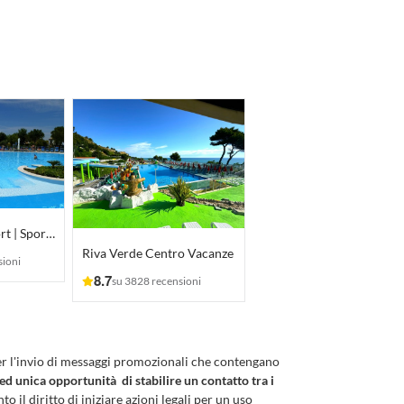
Numana Blu Resort | Sport • Fun • Kids
Riva Verde Centro Vacanze
sioni
8.7
su 3828 recensioni
er l'invio di messaggi promozionali che contengano
 ed unica opportunità di stabilire un contatto tra i
to il diritto di iniziare azioni legali per un uso