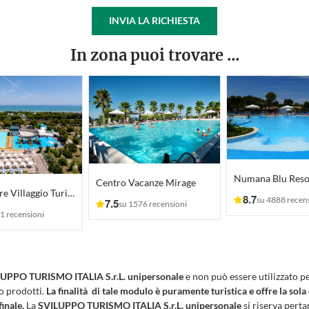
INVIA LA RICHIESTA
In zona puoi trovare ...
Centro Vacanze Mirage
Verde Mare Villaggio Turistico Camping
8.7
su 4888 recen
7.5
su 1576 recensioni
1 recensioni
UPPO TURISMO ITALIA S.r.L. unipersonale
e non può essere utilizzato p
 o prodotti.
La finalità di tale modulo è puramente turistica e offre la sola
finale.
La
SVILUPPO TURISMO ITALIA S.r.L. unipersonale
si riserva pertan