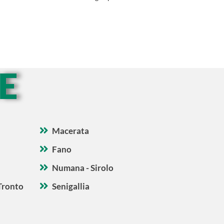
E
Macerata
Fano
Numana - Sirolo
Tronto
Senigallia