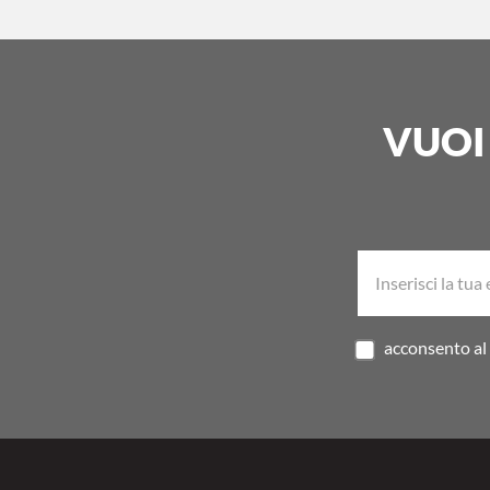
VUOI
acconsento al 