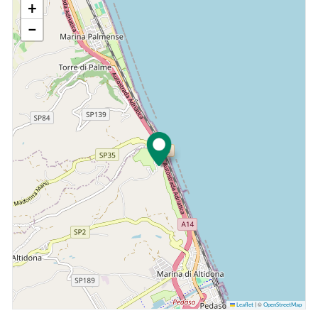
+
−
©
Leaflet
|
OpenStreetMap