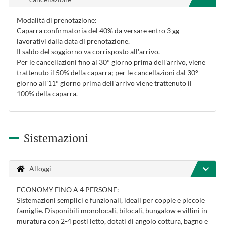
Modalità di prenotazione:
Caparra confirmatoria del 40% da versare entro 3 gg
lavorativi dalla data di prenotazione.
Il saldo del soggiorno va corrisposto all'arrivo.
Per le cancellazioni fino al 30° giorno prima dell'arrivo, viene
trattenuto il 50% della caparra; per le cancellazioni dal 30°
giorno all'11° giorno prima dell'arrivo viene trattenuto il
100% della caparra.
Sistemazioni
Alloggi
ECONOMY FINO A 4 PERSONE:
Sistemazioni semplici e funzionali, ideali per coppie e piccole
famiglie. Disponibili monolocali, bilocali, bungalow e villini in
muratura con 2-4 posti letto, dotati di angolo cottura, bagno e