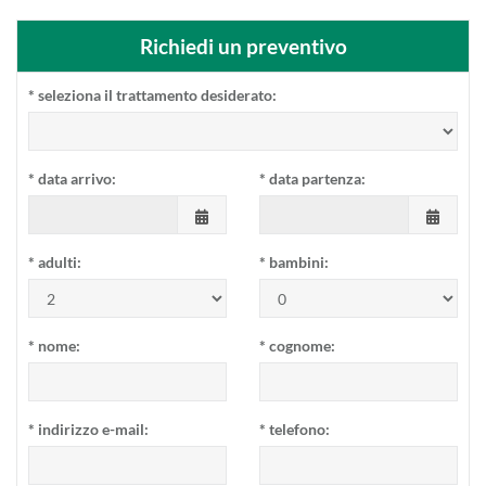
Richiedi un preventivo
*
seleziona il trattamento desiderato:
*
data arrivo:
*
data partenza:
*
adulti:
*
bambini:
*
nome:
*
cognome:
*
indirizzo e-mail:
*
telefono: