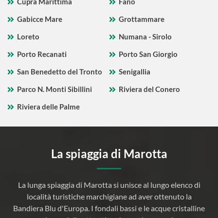
Cupra Marittima
Fano
Gabicce Mare
Grottammare
Loreto
Numana - Sirolo
Porto Recanati
Porto San Giorgio
San Benedetto del Tronto
Senigallia
Parco N. Monti Sibillini
Riviera del Conero
Riviera delle Palme
La spiaggia di Marotta
La lunga spiaggia di Marotta si unisce al lungo elenco di
località turistiche marchigiane ad aver ottenuto la
Bandiera Blu d'Europa. I fondali bassi e le acque cristalline