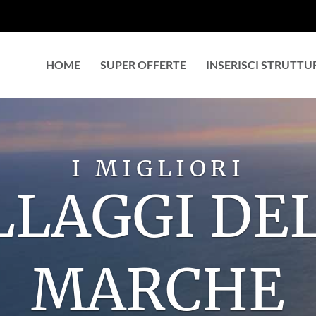
HOME
SUPER OFFERTE
INSERISCI STRUTTU
LA VACANZA
MISURA PE
TROVA VILLAGGIO