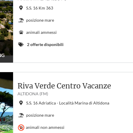
S.S. 16 Km 363
posizione mare
animali ammessi
2 offerte disponibili
NG
Riva Verde Centro Vacanze
ALTIDONA (FM)
S.S. 16 Adriatica - Località Marina di Altidona
posizione mare
animali non ammessi