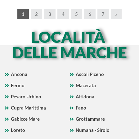
1
2
3
4
5
6
7
»
LOCALITÀ
DELLE MARCHE
Ancona
Ascoli Piceno
Fermo
Macerata
Pesaro Urbino
Altidona
Cupra Marittima
Fano
Gabicce Mare
Grottammare
Loreto
Numana - Sirolo