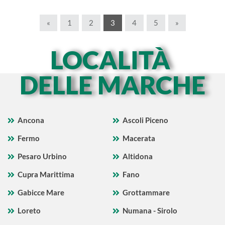
«
1
2
3
4
5
»
LOCALITÀ
DELLE MARCHE
Ancona
Ascoli Piceno
Fermo
Macerata
Pesaro Urbino
Altidona
Cupra Marittima
Fano
Gabicce Mare
Grottammare
Loreto
Numana - Sirolo